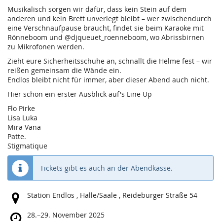
Musikalisch sorgen wir dafür, dass kein Stein auf dem
anderen und kein Brett unverlegt bleibt – wer zwischendurch
eine Verschnaufpause braucht, findet sie beim Karaoke mit
Rönneboom und @djqueuet_roenneboom, wo Abrissbirnen
zu Mikrofonen werden.
Zieht eure Sicherheitsschuhe an, schnallt die Helme fest – wir
reißen gemeinsam die Wände ein.
Endlos bleibt nicht für immer, aber dieser Abend auch nicht.
Hier schon ein erster Ausblick auf's Line Up
Flo Pirke
Lisa Luka
Mira Vana
Patte.
Stigmatique
Tickets gibt es auch an der Abendkasse.
Wo
Station Endlos , Halle/Saale , Reideburger Straße 54
findet
diese
Wann
28.
–
29. November 2025