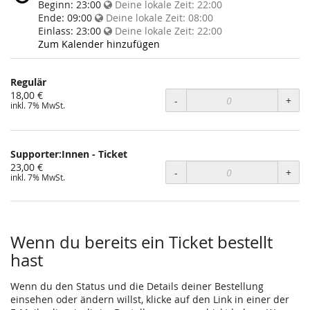
Veranstaltung
findet
Beginn:
23:00
Deine lokale Zeit:
22:00
statt?
diese
Ende:
09:00
Deine lokale Zeit:
08:00
Veranstaltung
Einlass:
23:00
Deine lokale Zeit:
22:00
statt?
Zum Kalender hinzufügen
Regulär
Unkategorisierte
18,00 €
-
+
inkl. 7% MwSt.
Produkte
Supporter:Innen - Ticket
23,00 €
-
+
inkl. 7% MwSt.
Wenn du bereits ein Ticket bestellt
hast
Wenn du den Status und die Details deiner Bestellung
einsehen oder ändern willst, klicke auf den Link in einer der