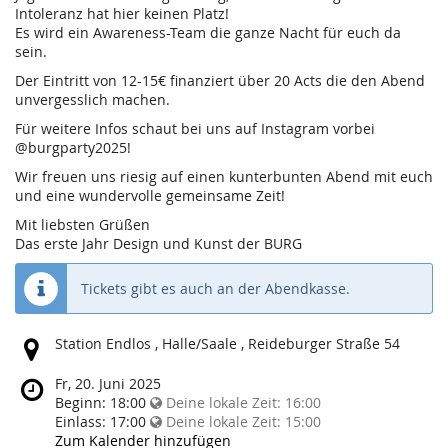
Intoleranz hat hier keinen Platz!
Es wird ein Awareness-Team die ganze Nacht für euch da
sein.
Der Eintritt von 12-15€ finanziert über 20 Acts die den Abend
unvergesslich machen.
Für weitere Infos schaut bei uns auf Instagram vorbei
@burgparty2025!
Wir freuen uns riesig auf einen kunterbunten Abend mit euch
und eine wundervolle gemeinsame Zeit!
Mit liebsten Grüßen
Das erste Jahr Design und Kunst der BURG
Tickets gibt es auch an der Abendkasse.
Wo
Station Endlos , Halle/Saale , Reideburger Straße 54
findet
diese
Wann
Fr, 20. Juni 2025
Veranstaltung
findet
Beginn:
18:00
Deine lokale Zeit:
16:00
statt?
diese
Einlass:
17:00
Deine lokale Zeit:
15:00
Veranstaltung
Zum Kalender hinzufügen