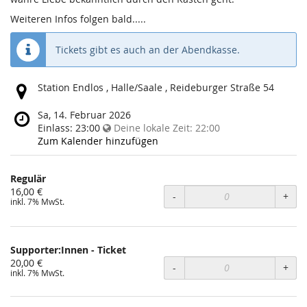
Weiteren Infos folgen bald.....
Tickets gibt es auch an der Abendkasse.
Wo
Station Endlos , Halle/Saale , Reideburger Straße 54
findet
diese
Wann
Sa, 14. Februar 2026
Veranstaltung
findet
Einlass:
23:00
Deine lokale Zeit:
22:00
statt?
diese
Zum Kalender hinzufügen
Veranstaltung
statt?
Regulär
Unkategorisierte
16,00 €
-
+
inkl. 7% MwSt.
Produkte
Supporter:Innen - Ticket
20,00 €
-
+
inkl. 7% MwSt.